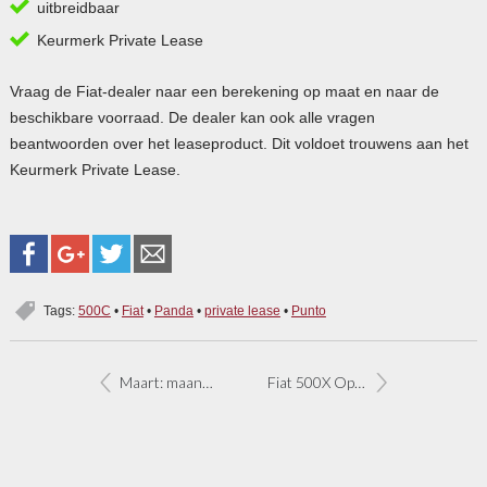
uitbreidbaar
Keurmerk Private Lease
Vraag de Fiat-dealer naar een berekening op maat en naar de
beschikbare voorraad. De dealer kan ook alle vragen
beantwoorden over het leaseproduct. Dit voldoet trouwens aan het
Keurmerk Private Lease.
Tags:
500C
•
Fiat
•
Panda
•
private lease
•
Punto
Maart: maand van de 500! Veel onderhoud voordeel
Fiat 500X Opening Edition