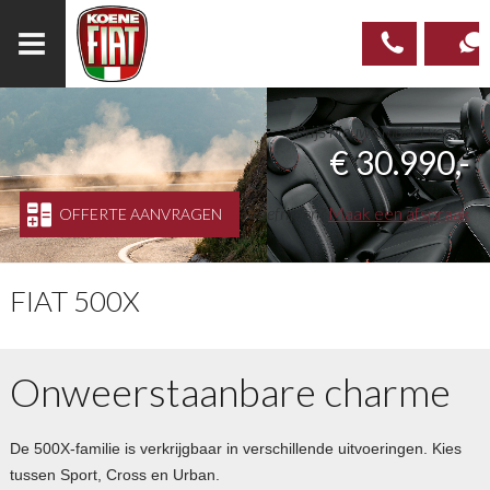
023
CONTAC
Prijs nieuwe model vanaf:
€ 30.990,-
537 97
00
Proefrijden?
Maak een afspraak
OFFERTE AANVRAGEN
FIAT 500X
Onweerstaanbare charme
De 500X-familie is verkrijgbaar in verschillende uitvoeringen. Kies
tussen Sport, Cross en Urban.