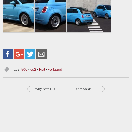
Tags:
500
•
co2
•
Fiat
•
verlaagd
‘Volgende Fiat Bravo radicaal anders’
Fiat zwaait Croma uit