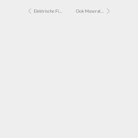
Elektrische Fiat 500 komt in 2012
Ook Maserati moet aan hybride geloven