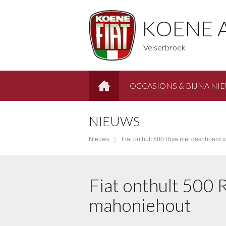
KOENE 
Velserbroek
OCCASIONS & BIJNA NI
HOME
NIEUWS
Nieuws
Fiat onthult 500 Riva met dashboard
Fiat onthult 500 
mahoniehout