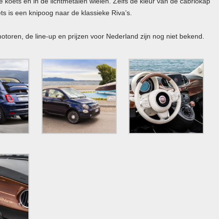
e koets en in de lichtmetalen wielen. Zelfs de kleur van de cabriokap
ets is een knipoog naar de klassieke Riva’s.
toren, de line-up en prijzen voor Nederland zijn nog niet bekend.