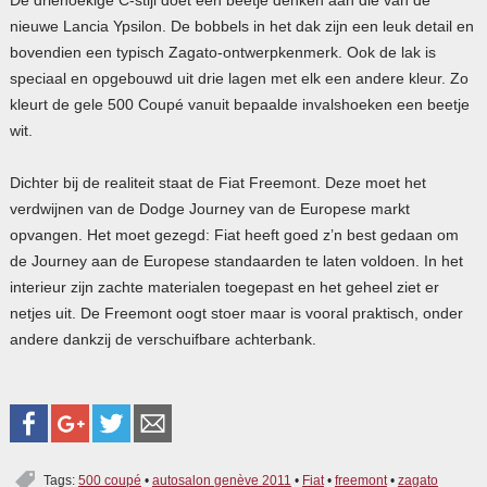
nieuwe Lancia Ypsilon. De bobbels in het dak zijn een leuk detail en
bovendien een typisch Zagato-ontwerpkenmerk. Ook de lak is
speciaal en opgebouwd uit drie lagen met elk een andere kleur. Zo
kleurt de gele 500 Coupé vanuit bepaalde invalshoeken een beetje
wit.
Dichter bij de realiteit staat de Fiat Freemont. Deze moet het
verdwijnen van de Dodge Journey van de Europese markt
opvangen. Het moet gezegd: Fiat heeft goed z’n best gedaan om
de Journey aan de Europese standaarden te laten voldoen. In het
interieur zijn zachte materialen toegepast en het geheel ziet er
netjes uit. De Freemont oogt stoer maar is vooral praktisch, onder
andere dankzij de verschuifbare achterbank.
Tags:
500 coupé
•
autosalon genève 2011
•
Fiat
•
freemont
•
zagato