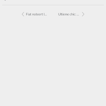
Fiat noteert laagste gemiddelde CO2-uitstoot
Ultieme chic: Fiat 500 by Gucci