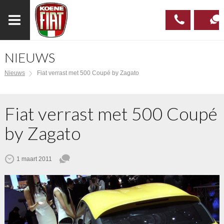
NIEUWS
023
CONTAC
Nieuws
Fiat verrast met 500 Coupé by Zagato
537 97
00
Fiat verrast met 500 Coupé
by Zagato
1 maart 2011