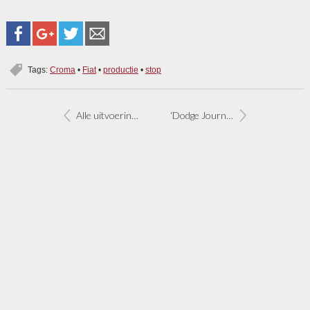
Tags:
Croma
•
Fiat
•
productie
•
stop
Alle uitvoeringen Fiat 500 nu wegenbelastingvrij
‘Dodge Journey wordt Fiat Freemont’