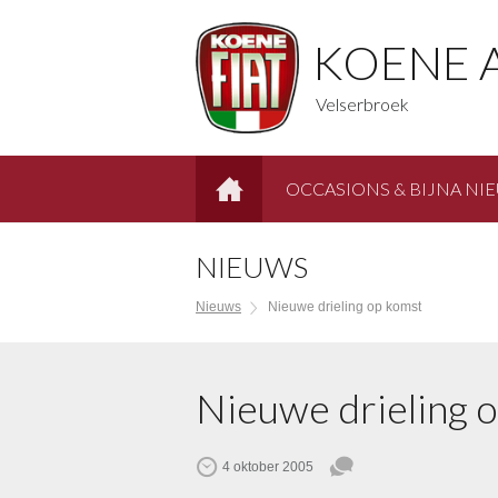
KOENE 
Velserbroek
OCCASIONS & BIJNA NI
HOME
NIEUWS
Nieuws
Nieuwe drieling op komst
Nieuwe drieling 
4 oktober 2005