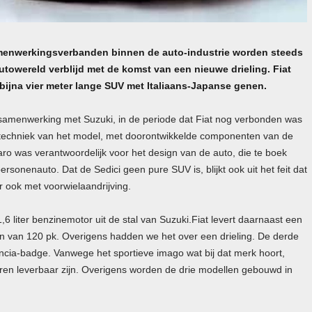
menwerkingsverbanden binnen de auto-industrie worden steeds
utowereld verblijd met de komst van een nieuwe drieling. Fiat
bijna vier meter lange SUV met Italiaans-Japanse genen.
n samenwerking met Suzuki, in de periode dat Fiat nog verbonden was
techniek van het model, met doorontwikkelde componenten van de
iaro was verantwoordelijk voor het design van de auto, die te boek
sonenauto. Dat de Sedici geen pure SUV is, blijkt ook uit het feit dat
r ook met voorwielaandrijving.
6 liter benzinemotor uit de stal van Suzuki.Fiat levert daarnaast een
n van 120 pk. Overigens hadden we het over een drieling. De derde
Lancia-badge. Vanwege het sportieve imago wat bij dat merk hoort,
ren leverbaar zijn. Overigens worden de drie modellen gebouwd in