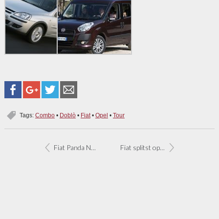
Tags:
Combo
•
Doblò
•
Fiat
•
Opel
•
Tour
Fiat Panda Natural Power vernieuwd
Fiat splitst op in twee groepen