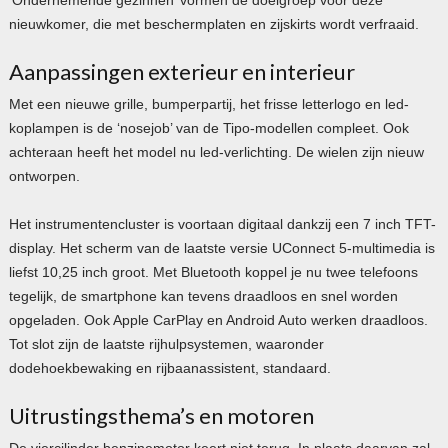
nieuwkomer, die met beschermplaten en zijskirts wordt verfraaid.
Aanpassingen exterieur en interieur
Met een nieuwe grille, bumperpartij, het frisse letterlogo en led-
koplampen is de ‘nosejob’ van de Tipo-modellen compleet. Ook
achteraan heeft het model nu led-verlichting. De wielen zijn nieuw
ontworpen.
Het instrumentencluster is voortaan digitaal dankzij een 7 inch TFT-
display. Het scherm van de laatste versie UConnect 5-multimedia is
liefst 10,25 inch groot. Met Bluetooth koppel je nu twee telefoons
tegelijk, de smartphone kan tevens draadloos en snel worden
opgeladen. Ook Apple CarPlay en Android Auto werken draadloos.
Tot slot zijn de laatste rijhulpsystemen, waaronder
dodehoekbewaking en rijbaanassistent, standaard.
Uitrustingsthema’s en motoren
De viercilinder benzinemotor keert niet terug. In plaats daarvan zal