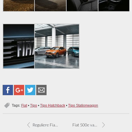
Tags:
Fiat
•
Tipo
•
Tipo Hatchback
•
Tipo Stationwagon
Reguliere Fiat 500-modellen opgefrist
Fiat 500e vanaf 24.900 euro verkrijgbaar