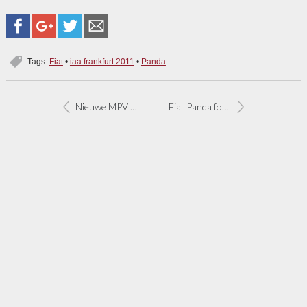
Tags:
Fiat
•
iaa frankfurt 2011
•
Panda
Nieuwe MPV Fiat ook voor zeven personen
Fiat Panda fors goedkoper