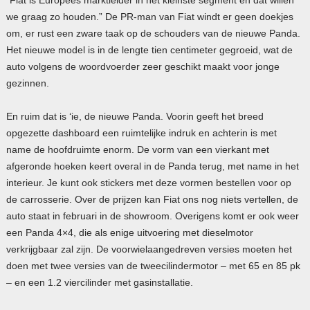
we graag zo houden.” De PR-man van Fiat windt er geen doekjes
om, er rust een zware taak op de schouders van de nieuwe Panda.
Het nieuwe model is in de lengte tien centimeter gegroeid, wat de
auto volgens de woordvoerder zeer geschikt maakt voor jonge
gezinnen.
En ruim dat is ‘ie, de nieuwe Panda. Voorin geeft het breed
opgezette dashboard een ruimtelijke indruk en achterin is met
name de hoofdruimte enorm. De vorm van een vierkant met
afgeronde hoeken keert overal in de Panda terug, met name in het
interieur. Je kunt ook stickers met deze vormen bestellen voor op
de carrosserie. Over de prijzen kan Fiat ons nog niets vertellen, de
auto staat in februari in de showroom. Overigens komt er ook weer
een Panda 4×4, die als enige uitvoering met dieselmotor
verkrijgbaar zal zijn. De voorwielaangedreven versies moeten het
doen met twee versies van de tweecilindermotor – met 65 en 85 pk
– en een 1.2 viercilinder met gasinstallatie.