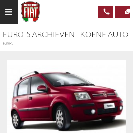
EURO-5 ARCHIEVEN - KOENE AUTO
023
CONTAC
euro-5
537 97
00