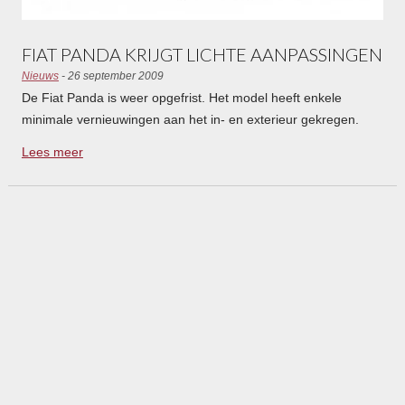
FIAT PANDA KRIJGT LICHTE AANPASSINGEN
Nieuws
- 26 september 2009
De Fiat Panda is weer opgefrist. Het model heeft enkele
minimale vernieuwingen aan het in- en exterieur gekregen.
Daarnaast is er een nieuwe uitvoering met een zuinige Euro 5-
Lees meer
motor.