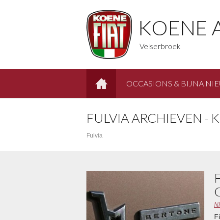
KOENE 
Velserbroek
OCCASIONS & BIJNA NI
HOME
FULVIA ARCHIEVEN -
Fulvia
N
F