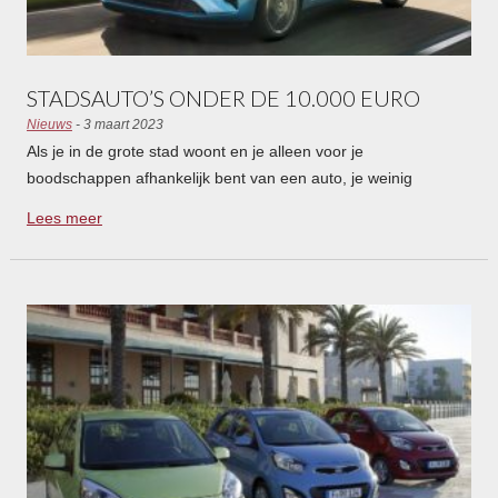
STADSAUTO’S ONDER DE 10.000 EURO
Nieuws
- 3 maart 2023
Als je in de grote stad woont en je alleen voor je
boodschappen afhankelijk bent van een auto, je weinig
kilometers maakt en je niet een megabedrag aan
Lees meer
houderschapsbelasting wilt betalen, dan is een kleine
stadsauto ideaal. Zo’n auto bevindt zich in het A-segment en is
doorgaans niet