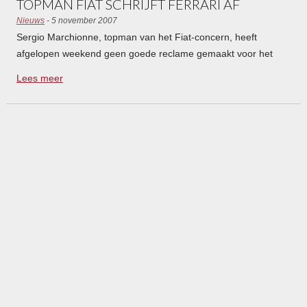
TOPMAN FIAT SCHRIJFT FERRARI AF
Nieuws
- 5 november 2007
Sergio Marchionne, topman van het Fiat-concern, heeft
afgelopen weekend geen goede reclame gemaakt voor het
merk Ferrari. Op weg naar een conferentie in Zwitserland
Lees meer
knalde de CEO in zijn 599 GTB achterop een file.