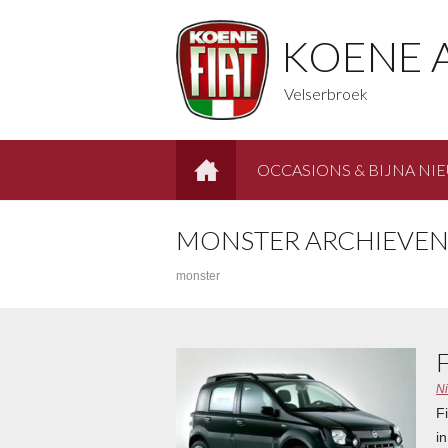
KOENE 
Velserbroek
OCCASIONS & BIJNA NI
HOME
MONSTER ARCHIEVEN
monster
N
F
i