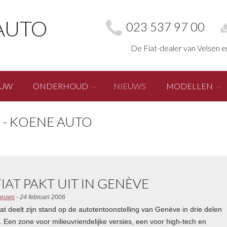
AUTO
023 537 97 00
De Fiat-dealer van Velsen 
EUW
ONDERHOUD
NIEUWS
MODELLEN
 - KOENE AUTO
FIAT PAKT UIT IN GENÈVE
ieuws
- 24 februari 2006
iat deelt zijn stand op de autotentoonstelling van Genève in drie delen
n. Een zone voor milieuvriendelijke versies, een voor high-tech en