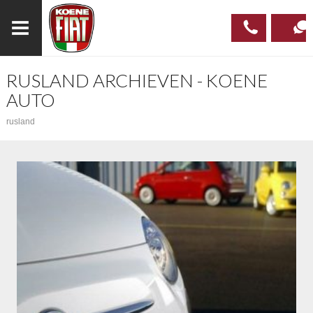
RUSLAND ARCHIEVEN - KOENE
023
CONTAC
AUTO
537 97
rusland
00