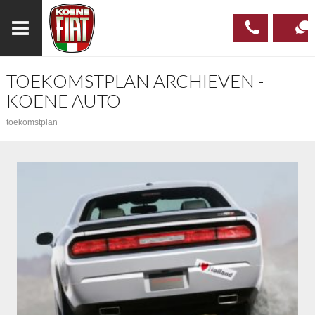
TOEKOMSTPLAN ARCHIEVEN -
023
CONTAC
KOENE AUTO
537 97
toekomstplan
00