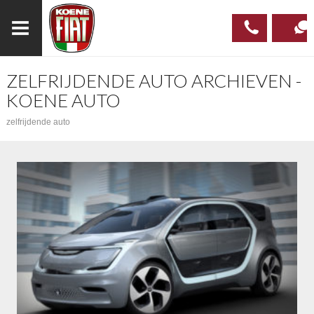
ZELFRIJDENDE AUTO ARCHIEVEN -
023
CONTAC
KOENE AUTO
537 97
zelfrijdende auto
00