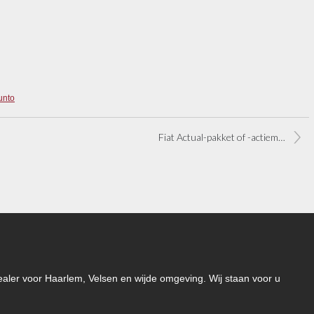
unto
Fiat Actual-pakket of -actiemodel
-dealer voor Haarlem, Velsen en wijde omgeving. Wij staan voor u