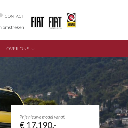
CONTACT
en omstreken
OVER ONS
Prijs nieuwe model vanaf:
€ 17.190,-