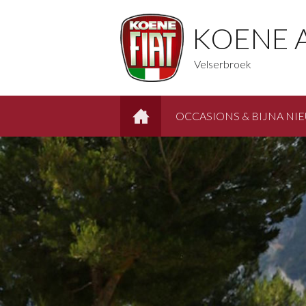
KOENE 
Velserbroek
OCCASIONS & BIJNA NI
HOME