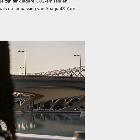
ge zijn flink lagere CO2-emissie en
zoals de toepassing van Seaqual® Yarn