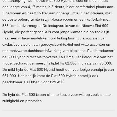
de aandrijving. De nieuwe Fiat 600 Hybrid is cool en mooi, heeft
een lengte van 4,17 meter, is 5-deurs, biedt comfortabel plaats aan
5 personen en heeft 15 liter aan opbergruimte in het interieur, met
de beste opbergruimte in zijn klasse voorin en een kofferbak met
385 liter laadvermogen. De instapversie van de Nieuwe Fiat 600
Hybrid, die perfect geschikt is voor jonge klanten die op zoek zijn
naar een milieuvriendelijke mobiliteitsoplossing, is voorzien van
exclusieve stoelen van gerecycleerd textiel met witte accenten en
een matzwarte dashboardafwerking van bioplastic. Fiat introduceert
de 600 Hybrid direct als topversie La Prima. Ter introductie van het
model bedraagt de meerprijs tijdelijks €2.500 in plaats van €5.000.
De mild-hybride Fiat 600 Hybrid heeft een voorlopige vanafprijs van
€31.990. Uiteindelijk komt de Fiat 600 Hybrid namelijk ook
beschikbaar als Urban, voor €29.490.
De hybride Fiat 600 is een slimme keuze voor wie op zoek is naar
zuinigheid en prestaties.