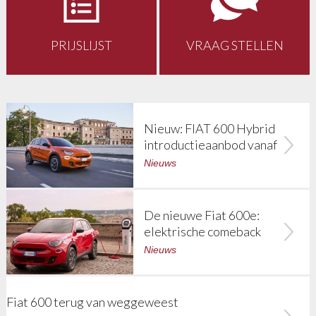
PRIJSLIJST
VRAAG STELLEN
Nieuw: FIAT 600 Hybrid
introductieaanbod vanaf
€ 29.490,-
Nieuws
De nieuwe Fiat 600e:
elektrische comeback
van FIAT in het B-
Nieuws
segment
Fiat 600 terug van weggeweest