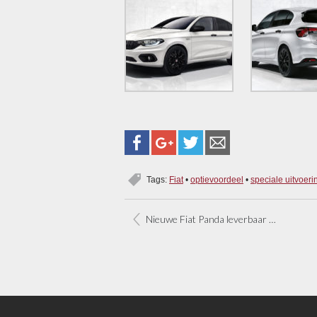
Tags:
Fiat
•
optievoordeel
•
speciale uitvoeri
Nieuwe Fiat Panda leverbaar vanaf €12.395,-