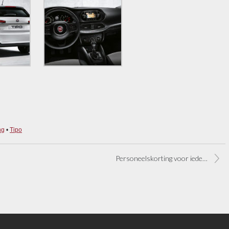
ng
•
Tipo
Personeelskorting voor iedereen op Fiat voorraadmodellen