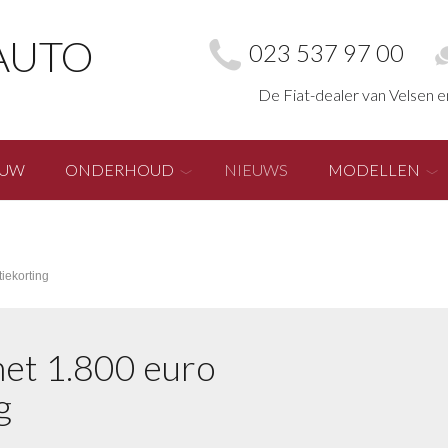
AUTO
023 537 97 00
De Fiat-dealer van Velsen 
EUW
ONDERHOUD
NIEUWS
MODELLEN
tiekorting
met 1.800 euro
g