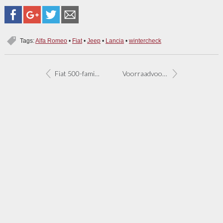
Tags:
Alfa Romeo
•
Fiat
•
Jeep
•
Lancia
•
wintercheck
Fiat 500-familie voorraadvoordeel
Voorraadvoordeel Fiat