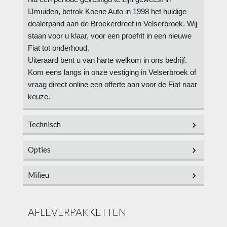
IJmuiden, betrok Koene Auto in 1998 het huidige
dealerpand aan de Broekerdreef in Velserbroek. Wij
staan voor u klaar, voor een proefrit in een nieuwe
Fiat tot onderhoud.
Uiteraard bent u van harte welkom in ons bedrijf.
Kom eens langs in onze vestiging in Velserbroek of
vraag direct online een offerte aan voor de Fiat naar
keuze.
Technisch
Opties
Vermogen
65 pk
Milieu
Aantal cilinders
2
Overig
Cilinderinhoud
964cc
Energielabel
A
centrale
AFLEVERPAKKETTEN
deurvergrendeling met
Topsnelheid
159 km/h