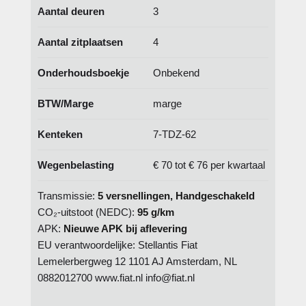
Aantal deuren
3
Aantal zitplaatsen
4
Onderhoudsboekje
Onbekend
BTW/Marge
marge
Kenteken
7-TDZ-62
Wegenbelasting
€ 70 tot € 76 per kwartaal
Transmissie:
5 versnellingen, Handgeschakeld
CO₂-uitstoot (NEDC):
95 g/km
APK:
Nieuwe APK bij aflevering
EU verantwoordelijke: Stellantis Fiat
Lemelerbergweg 12 1101 AJ Amsterdam, NL
0882012700 www.fiat.nl info@fiat.nl