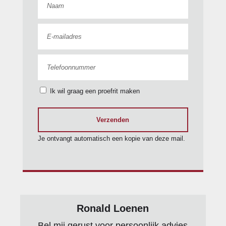
zij airbag(s) voor
Nationale Autopas
hoofd airbag(s) achter
bestuurdersairbag
Anti Blokkeer
stuurbekrachtiging
Systeem
elektrische ramen
Ik wil graag een proefrit maken
knie airbag(s)
voor
Verzenden
Toon meer
Je ontvangt automatisch een kopie van deze mail.
Ronald Loenen
Bel mij gerust voor persoonlijk advies