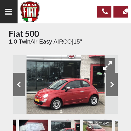
Fiat 500
023
CONTAC
1.0 TwinAir Easy AIRCO|15"
537 97
00