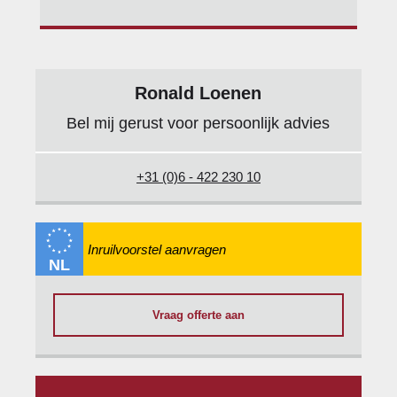
hoofd airbag(s) achter
RDW-leges
Elektronisch
hoofd airbag(s) voor
Stabiliteits Programma
Ronald Loenen
Bel mij gerust voor persoonlijk advies
Brake Assist System
passagiersairbag
+31 (0)6 - 422 230 10
Toon meer
NL
Vraag offerte aan