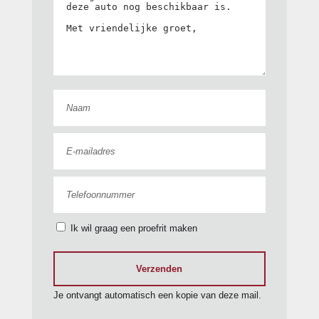
remkrachtverdeling
Anti doorSlip Regeling
stuurbekrachtiging
snelheidsafhankelijk
zij airbag(s) voor
Anti Blokkeer
achteropkomend
Systeem
verkeer waarschuwing
alarm klasse
elektrische ramen
1(startblokkering)
voor
LED dagrijverlichting
radio
stuurwiel
Ik wil graag een proefrit maken
bestuurdersairbag
multifunctioneel
Verzenden
knie airbag(s)
bandenspanningscontrolesys
Je ontvangt automatisch een kopie van deze mail.
stuur verstelbaar
hoofdsteunen achter