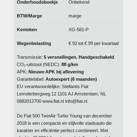
Onderhoudsboekje
Onbekend
BTW/Marge
marge
Kenteken
XG-581-P
Wegenbelasting
€ 92 tot € 99 per kwartaal
Transmissie:
5 versnellingen, Handgeschakeld
CO₂-uitstoot (NEDC):
88 g/km
APK:
Nieuwe APK bij aflevering
Garantielabel:
Autoexpert (6 maanden)
EU verantwoordelijke: Stellantis Fiat
Lemelerbergweg 12 1101 AJ Amsterdam, NL
0882012700 www.fiat.nl info@fiat.nl
De Fiat 500 TwinAir Turbo Young van december
2018 is een compacte en stijlvolle stadsauto die
karakter en efficiëntie perfect combineert. Met