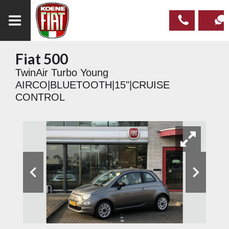
Fiat 500
023
CONTAC
TwinAir Turbo Young
537 97
AIRCO|BLUETOOTH|15"|CRUISE
00
CONTROL