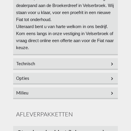
dealerpand aan de Broekerdreef in Velserbroek. Wij
staan voor u klaar, voor een proefrit in een nieuwe
Fiat tot onderhoud.
Uiteraard bent u van harte welkom in ons bedrijf.
Kom eens langs in onze vestiging in Velserbroek of
vraag direct online een offerte aan voor de Fiat naar
keuze.
Technisch
Opties
Vermogen
69 pk
Milieu
Aantal cilinders
3
Overige
Cilinderinhoud
999cc
Energielabel
A
parkeersensor achter
airco (automatisch)
AFLEVERPAKKETTEN
Topsnelheid
167 km/h
CO
uitstoot
107 gram per kilometer
cruise control
metaalkleur
2