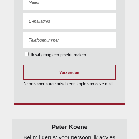
remkrachtverdeling
voor
bumpers in
carrosseriekleur
RDW-leges
hoofd airbag(s) voor
audio installatie
stuurwiel
centrale
Ik wil graag een proefrit maken
multifunctioneel
deurvergrendeling
zij airbag(s) voor
bandenspanningscontrolesys
Verzenden
Je ontvangt automatisch een kopie van deze mail.
buitenspiegels
elektrisch verstelbaar
boordcomputer
bestuurdersairbag
Brake Assist System
buitenspiegels in
multimedia-
Peter Koene
carrosseriekleur
voorbereiding
Bel mij gerust voor persoonlijk advies