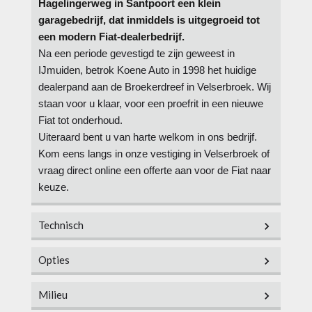
Hagelingerweg in Santpoort een klein
garagebedrijf, dat inmiddels is uitgegroeid tot
een modern Fiat-dealerbedrijf.
Na een periode gevestigd te zijn geweest in
IJmuiden, betrok Koene Auto in 1998 het huidige
dealerpand aan de Broekerdreef in Velserbroek. Wij
staan voor u klaar, voor een proefrit in een nieuwe
Fiat tot onderhoud.
Uiteraard bent u van harte welkom in ons bedrijf.
Kom eens langs in onze vestiging in Velserbroek of
vraag direct online een offerte aan voor de Fiat naar
keuze.
Technisch
Opties
Vermogen
69 pk
Milieu
Aantal cilinders
4
Overig