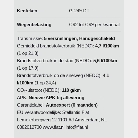
Kenteken
G-249-DT
Wegenbelasting
€ 92 tot € 99 per kwartaal
Transmissie:
5 versnellingen, Handgeschakeld
Gemiddeld brandstofverbruik (NEDC):
4,7 l/100km
(1 op 21,3)
Brandstofverbruik in de stad (NEDC):
5,6 l/100km
(1 op 17,9)
Brandstofverbruik op de snelweg (NEDC):
4,1
l/100km
(1 op 24,4)
CO₂-uitstoot (NEDC):
110 g/km
APK:
Nieuwe APK bij aflevering
Garantielabel:
Autoexpert (6 maanden)
EU verantwoordelijke: Stellantis Fiat
Lemelerbergweg 12 1101 AJ Amsterdam, NL
0882012700 www.fiat.nl info@fiat.nl