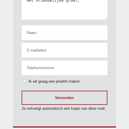
bestuurdersairbag
stuur verstelbaar
radio-CD/MP3 speler
RDW-leges
elektrische ramen
passagiersairbag
voor
centrale
deurvergrendeling met
zij airbag(s) voor
afstandsbediening
parkeersensor achter
Ik wil graag een proefrit maken
Verzenden
Toon meer
Je ontvangt automatisch een kopie van deze mail.