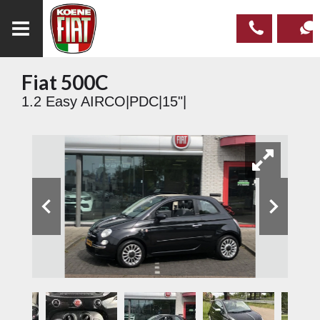
Fiat 500C
023
CONTAC
1.2 Easy AIRCO|PDC|15"|
537 97
00