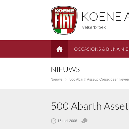
KOENE 
Velserbroek
OCCASIONS & BIJNA NI
HOME
NIEUWS
Nieuws
500 Abarth Assetto Corse: geen liever
500 Abarth Assett
15 mei 2008