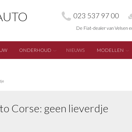
AUTO
023 537 97 00
De Fiat-dealer van Velsen 
EUW
ONDERHOUD
NIEUWS
MODELLEN
dje
o Corse: geen lieverdje