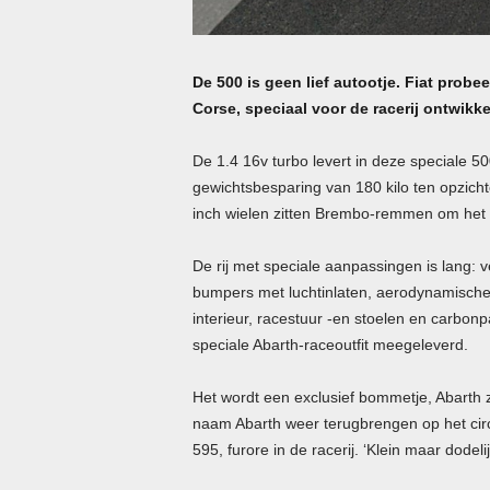
De 500 is geen lief autootje. Fiat probe
Corse, speciaal voor de racerij ontwik
De 1.4 16v turbo levert in deze speciale 
gewichtsbesparing van 180 kilo ten opzich
inch wielen zitten Brembo-remmen om het kl
De rij met speciale aanpassingen is lang: 
bumpers met luchtinlaten, aerodynamische s
interieur, racestuur -en stoelen en carbonp
speciale Abarth-raceoutfit meegeleverd.
Het wordt een exclusief bommetje, Abarth z
naam Abarth weer terugbrengen op het circ
595, furore in de racerij. ‘Klein maar dodel