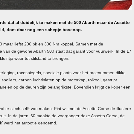
erde dat al duidelijk te maken met de 500 Abarth maar de Assetto
keld, doet daar nog een schepje bovenop.
500 maar liefst 200 pk en 300 Nm koppel. Samen met de
te van de gewone Abarth 500 staat dat garant voor vuurwerk. In de 17
eintje weer tot stilstand te brengen.
verlaging, racespiegels, speciale plaats voor het racenummer, dikke
poilers, carbon luchtinlaten op de motorkap, rolkooi, gestript
anelen op de deuren zijn belangrijkste. Bovendien krijgt de koper een
al er slechts 49 van maken. Fiat wil met de Assetto Corse de illustere
uit. In de jaren ‘60 maakte de voorganger deze Assetto Corse, de
ijk’ werd het autootje genoemd.