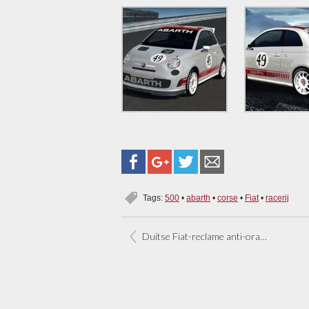
Tags:
500
•
abarth
•
corse
•
Fiat
•
racerij
Duitse Fiat-reclame anti-oranje?