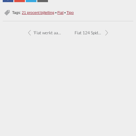
Tags:
21 procent bijtelling
•
Fiat
•
Tipo
‘Fiat werkt aan nieuwe compacte motoren’
Fiat 124 Spider is terug [update]