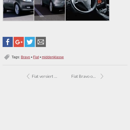
Tags:
Bravo
•
Fiat
•
middenklasse
Fiat versiert Playmate van het Jaar
Fiat Bravo ook als brave gezinsauto