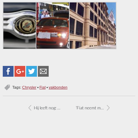
Tags:
Chrysler
•
Fiat
•
vakbonden
Hij leeft nog: Fiat Sedici
‘Fiat neemt meerderheidsbelang in Opel’