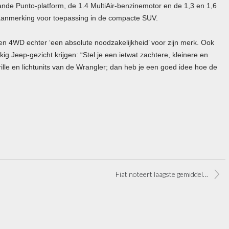
de Punto-platform, de 1.4 MultiAir-benzinemotor en de 1,3 en 1,6
aanmerking voor toepassing in de compacte
SUV
.
een 4WD echter ‘een absolute noodzakelijkheid’ voor zijn merk. Ook
ig Jeep-gezicht krijgen: “Stel je een ietwat zachtere, kleinere en
ille en lichtunits van de Wrangler; dan heb je een goed idee hoe de
Fiat noteert laagste gemiddelde CO2-uitstoot