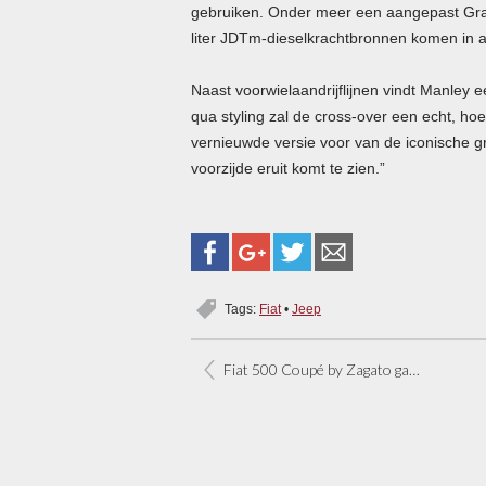
gebruiken. Onder meer een aangepast Gran
liter
JDT
m-dieselkrachtbronnen komen in 
Naast voorwielaandrijflijnen vindt Manley 
qua styling zal de cross-over een echt, hoek
vernieuwde versie voor van de iconische gr
voorzijde eruit komt te zien.”
Tags:
Fiat
•
Jeep
Fiat 500 Coupé by Zagato gaat in productie