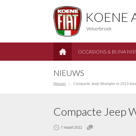
KOENE 
Velserbroek
OCCASIONS & BIJNA NI
HOME
NIEUWS
Nieuws
Compacte Jeep Wrangler in 2013 klaa
Compacte Jeep Wr
7 maart 2011