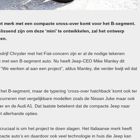
et merk met een compacte cross-over komt voor het B-segment.
issend zijn om deze ‘mini’ te ontwikkelen, zal het ontwerp
nen.
jf Chrysler met het Fiat-concern zijn er al de nodige tekenen
met een B-segment auto. Nu heeft Jeep-
CEO
Mike Manley dit
. “We werken al aan een project”, aldus Manley, die verder kwijt wil dat
 het B-segment, maar de typering ‘cross-over hatchback’ komt ook ter
ncurreren met vergelijkbare modellen zoals de Nissan Juke maar ook
r en de Audi A1. Dat laatste betekent dat de compacte Jeep naar
 allerhande opties.
cruciaal is om het project te doen slagen. Het Italiaanse merk heeft
acte auto’s en daardoor ook veel technologie in huis die Jeep kan