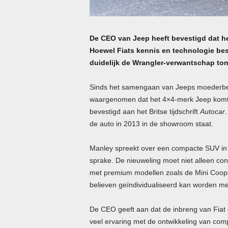
De
CEO
van Jeep heeft bevestigd dat h
Hoewel Fiats kennis en technologie besl
duidelijk de Wrangler-verwantschap to
Sinds het samengaan van Jeeps moederbedri
waargenomen dat het 4×4-merk Jeep komt 
bevestigd aan het Britse tijdschrift
Autocar
de auto in 2013 in de showroom staat.
Manley spreekt over een compacte
SUV
in
sprake. De nieuweling moet niet alleen co
met premium modellen zoals de Mini Coope
believen geïndividualiseerd kan worden met
De
CEO
geeft aan dat de inbreng van Fiat 
veel ervaring met de ontwikkeling van comp