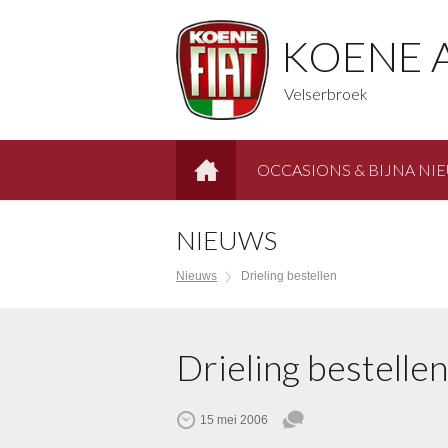
KOENE 
Velserbroek
OCCASIONS & BIJNA NI
HOME
NIEUWS
Nieuws
Drieling bestellen
Drieling bestellen
15 mei 2006