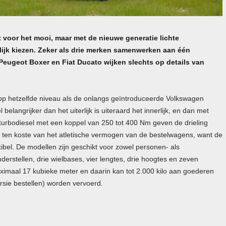
 voor het mooi, maar met de nieuwe generatie lichte
lijk kiezen. Zeker als drie merken samenwerken aan één
Peugeot Boxer en Fiat Ducato wijken slechts op details van
op hetzelfde niveau als de onlangs geïntroduceerde Volkswagen
belangrijker dan het uiterlijk is uiteraard het innerlijk, en dan met
 turbodiesel met een koppel van 250 tot 400 Nm geven de drieling
et ten koste van het atletische vermogen van de bestelwagens, want de
xibel. De modellen zijn geschikt voor zowel personen- als
derstellen, drie wielbases, vier lengtes, drie hoogtes en zeven
imaal 17 kubieke meter en daarin kan tot 2.000 kilo aan goederen
sie bestellen) worden vervoerd.