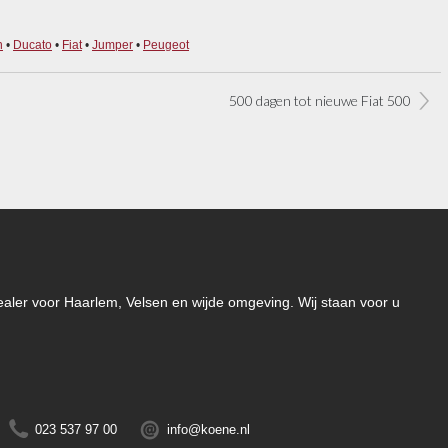
n
•
Ducato
•
Fiat
•
Jumper
•
Peugeot
500 dagen tot nieuwe Fiat 500
-dealer voor Haarlem, Velsen en wijde omgeving. Wij staan voor u
023 537 97 00
info@koene.nl