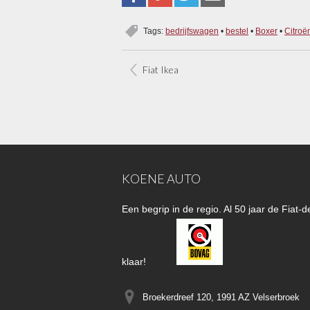
Tags:
bedrijfswagen
•
bestel
•
Boxer
•
Citroë
Fiat Ikea
KOENE AUTO
Een begrip in de regio. Al 50 jaar de Fiat
klaar!
Broekerdreef 120, 1991 AZ
Velserbroek