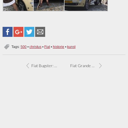
Tags:
500
•
christus
•
Fiat
•
historie
•
kunst
Fiat Bugster: Braziliaans biomonster
Fiat Grande Punto ook op aardgas