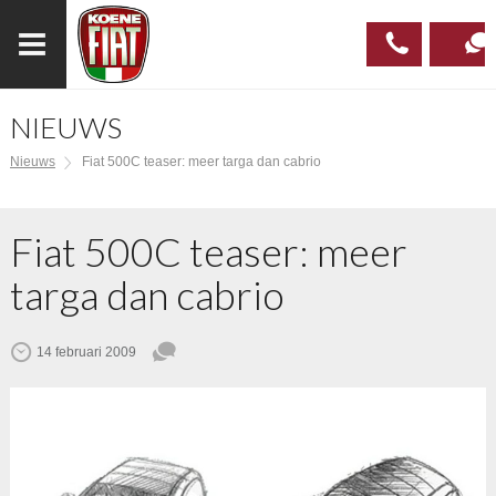
NIEUWS
023
CONTAC
Nieuws
Fiat 500C teaser: meer targa dan cabrio
537 97
00
Fiat 500C teaser: meer
targa dan cabrio
14 februari 2009