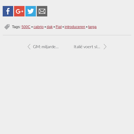
Tags:
500C
•
cabrio
•
dak
•
Fiat
•
introduceren
•
targa
GM: miljarden dollars meer of faillissement
Italië voert sloopregeling in