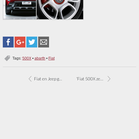
Tags:
500X
•
abarth
•
Fiat
Fiat en Jeep geven voorproefje Sema tuningshow
‘Fiat 500X zeer geschikt om Abarth-model van te maken’