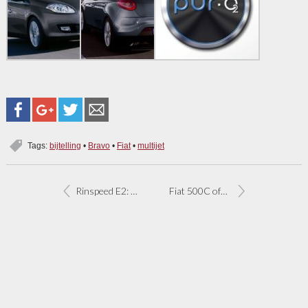
Tags:
bijtelling
•
Bravo
•
Fiat
•
multijet
Rinspeed E2: Fiat 500 met milieuknop
Fiat 500C officieel gelanceerd