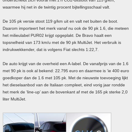
waarmee hij net in de twintig procent bijtellingsschaal valt.
De 105 pk versie stoot 119 g/km uit en valt net buiten de boot.
Daarom importeert het merk vanaf nu ook de 90 pk 1.6, die meteen
het milieulabel PUR02 krijgt opgeplakt. De Bravo haalt een
topsnelheid van 173 km/u met de 90 pk MultiJet. Het verbruik is
indrukwekkender, dat is volgens Fiat slechts 1:22,7.
De auto krijgt van de overheid een A-label. De vanafprijs van de 1.6
met 90 pk is ook al bekend: 22.795 euro en daarmee is ‘ie 400 euro
goedkoper dan de 1.6 met 105 pk. Met de nieuwste toevoeging lijkt
het dieselaanbod van de Italiaan compleet, eind vorig jaar rondde
het merk de ‘line-up’ aan de bovenkant af met de 165 pk sterke 2,0
liter MultiJet.