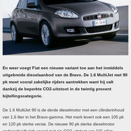
En weer voegt Fiat een nieuwe variant toe aan het inmiddels
uitgebreide dieselaanbod van de Bravo. De 1.6 MultiJet met 90
pk moet vooral zakelijke rijders aantrekken want hij valt
dankzij de beperkte CO2-uitstoot in de twintig procent
bijtellingscategorie.
De 1.6 MultiJet 90 is de derde dieselmotor met een cilinderinhoud
van 1,6 liter in het Bravo-gamma. Het merk levert ook een 105 pk
en 120 pk sterke versie. De nieuwe 90 pk sterke dieselmotor
onderscheidt zich vooral met z’n CO2-uitstoot van 115 g/km,