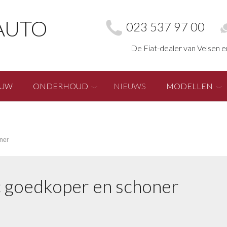
AUTO
023 537 97 00
De Fiat-dealer van Velsen 
EUW
ONDERHOUD
NIEUWS
MODELLEN
ner
ic goedkoper en schoner