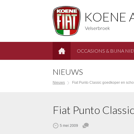
KOENE 
Velserbroek
OCCASIONS & BIJNA NI
HOME
NIEUWS
Nieuws
Fiat Punto Classic goedkoper en scho
Fiat Punto Class
5 mei 2009