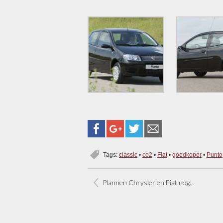
Tags:
classic
•
co2
•
Fiat
•
goedkoper
•
Punto
Plannen Chrysler en Fiat nog onduidelijk