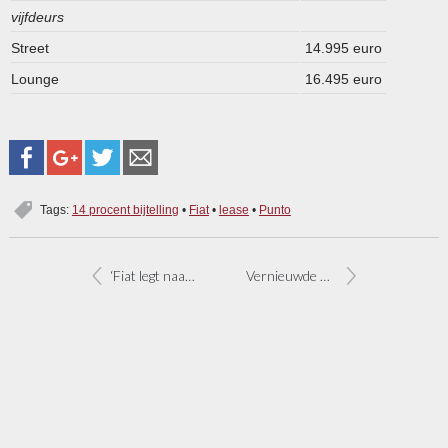
vijfdeurs
Street
14.995 euro
Lounge
16.495 euro
Tags:
14 procent bijtelling
•
Fiat
•
lease
•
Punto
‘Fiat legt naam 124 Spider vast’
Vernieuwde Fiat Doblò heeft prijs