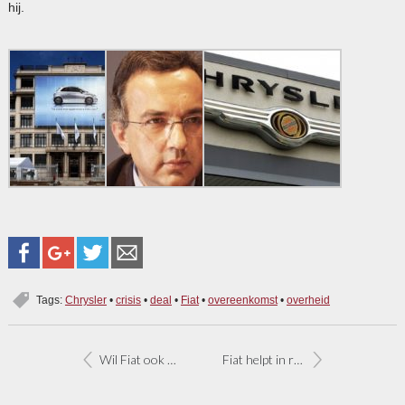
hij.
Tags:
Chrysler
•
crisis
•
deal
•
Fiat
•
overeenkomst
•
overheid
Wil Fiat ook samengaan met Opel?
Fiat helpt in rampgebied L’Aquila