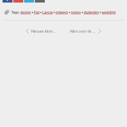
Tags:
design
•
Fiat
•
Lancia
•
ontwerp
•
romeo
•
studenten
•
wedstrijd
Nieuwe kleine bedrijfsauto van Fiat en PSA
Alles over de nieuwe Abarth