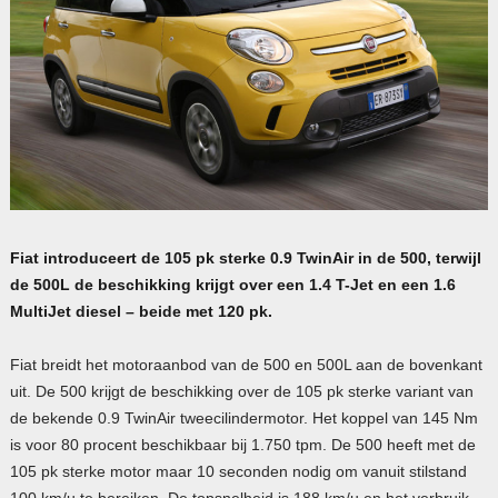
Fiat introduceert de 105 pk sterke 0.9 TwinAir in de 500, terwijl
de 500L de beschikking krijgt over een 1.4 T-Jet en een 1.6
MultiJet diesel – beide met 120 pk.
Fiat breidt het motoraanbod van de 500 en 500L aan de bovenkant
uit. De 500 krijgt de beschikking over de 105 pk sterke variant van
de bekende 0.9 TwinAir tweecilindermotor. Het koppel van 145 Nm
is voor 80 procent beschikbaar bij 1.750 tpm. De 500 heeft met de
105 pk sterke motor maar 10 seconden nodig om vanuit stilstand
100 km/u te bereiken. De topsnelheid is 188 km/u en het verbruik –