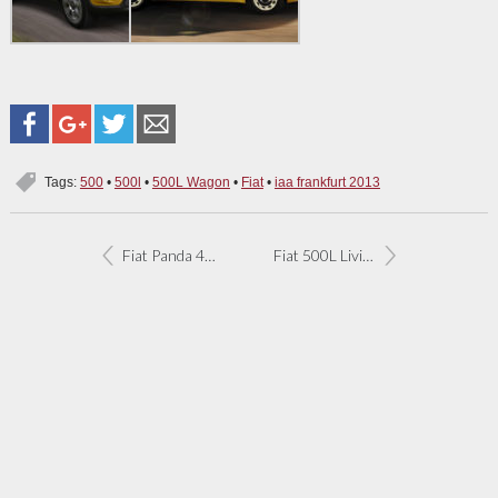
Tags:
500
•
500l
•
500L Wagon
•
Fiat
•
iaa frankfurt 2013
Fiat Panda 4×4 Antartica: omdat de 4×4 30 jaar bestaat
Fiat 500L Living en 500L Trekking geprijsd