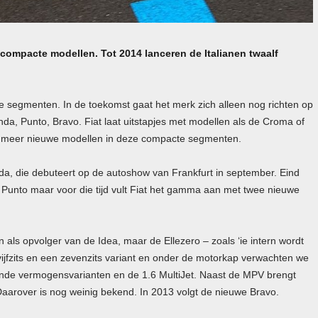
p compacte modellen. Tot 2014 lanceren de Italianen twaalf
re segmenten. In de toekomst gaat het merk zich alleen nog richten op
da, Punto, Bravo. Fiat laat uitstapjes met modellen als de Croma of
t meer nieuwe modellen in deze compacte segmenten.
nda, die debuteert op de autoshow van Frankfurt in september. Eind
e Punto maar voor die tijd vult Fiat het gamma aan met twee nieuwe
en als opvolger van de Idea, maar de Ellezero – zoals ‘ie intern wordt
vijfzits en een zevenzits variant en onder de motorkap verwachten we
lende vermogensvarianten en de 1.6 MultiJet. Naast de
MPV
brengt
Daarover is nog weinig bekend. In 2013 volgt de nieuwe Bravo.