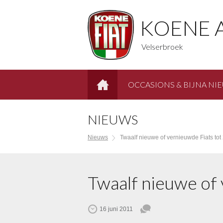
KOENE 
Velserbroek
OCCASIONS & BIJNA NI
HOME
NIEUWS
Nieuws
Twaalf nieuwe of vernieuwde Fiats tot
Twaalf nieuwe of
16 juni 2011