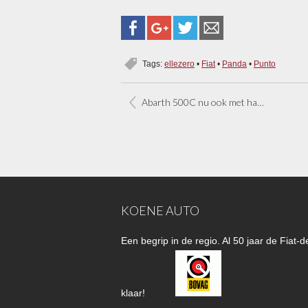
Tags:
ellezero
•
Fiat
•
Panda
•
Punto
Abarth 500C nu ook met handbak
KOENE AUTO
Een begrip in de regio. Al 50 jaar de Fiat
klaar!