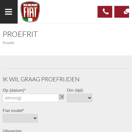
PROEFRIT
023
CONTAC
Proefrit
537 97
00
IK WIL GRAAG PROEFRIJDEN
Op (datum)
*
Om (tijd)
Fiat model
*
Uitvoering