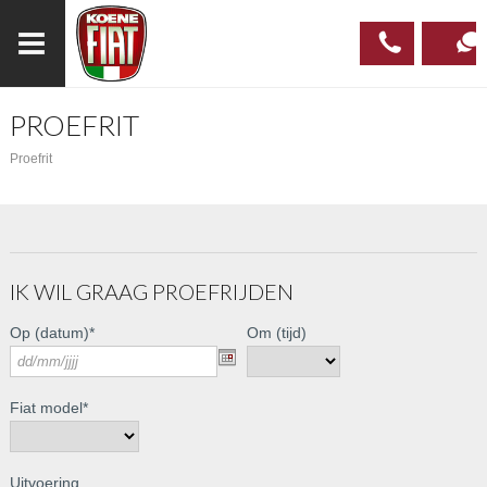
PROEFRIT
023
CONTAC
Proefrit
537 97
00
IK WIL GRAAG PROEFRIJDEN
Op (datum)
*
Om (tijd)
Fiat model
*
Uitvoering