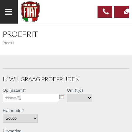
PROEFRIT
023
CONTAC
Proefrit
537 97
00
IK WIL GRAAG PROEFRIJDEN
Op (datum)
*
Om (tijd)
Fiat model
*
Uitvoering