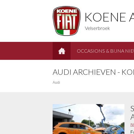
KOENE 
Velserbroek
OCCASIONS & BIJNA NI
HOME
AUDI ARCHIEVEN - K
Audi
N
F