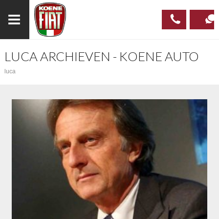
LUCA ARCHIEVEN - KOENE AUTO
023
CONTAC
luca
537 97
00