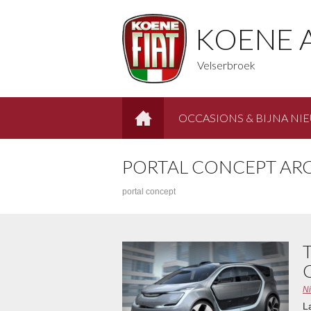
KOENE 
Velserbroek
OCCASIONS & BIJNA NI
HOME
PORTAL CONCEPT ARC
portal concept
N
L